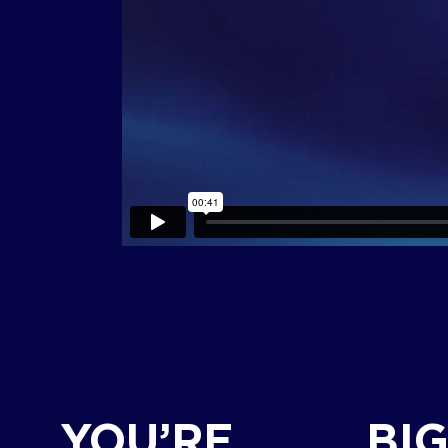
YOU’RE
BI