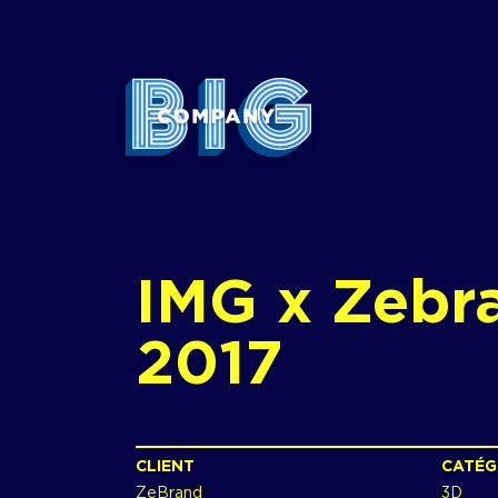
IMG x Zebr
2017
CLIENT
CATÉG
ZeBrand
3D