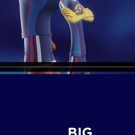
G
BIG