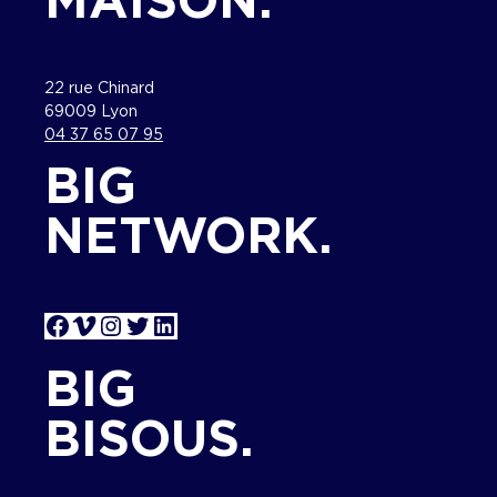
MAISON.
22 rue Chinard
69009 Lyon
04 37 65 07 95
BIG
NETWORK.
Facebook
Vimeo
Instagram
Twitter
LinkedIn
BIG
BISOUS.