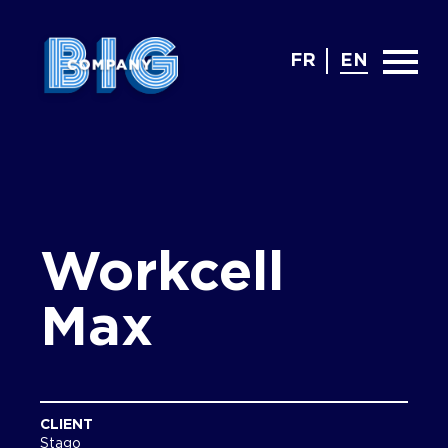
FR
EN
Workcell
Max
CLIENT
Stago