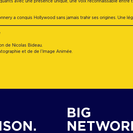
rquants avec une présence unique, une voix reconnaissable entre to
Connery a conquis Hollywood sans jamais trahir ses origines. Une l
e
ion de Nicolas Bideau.
atographie et de de l’Image Animée.
G
BIG
ISON.
NETWOR