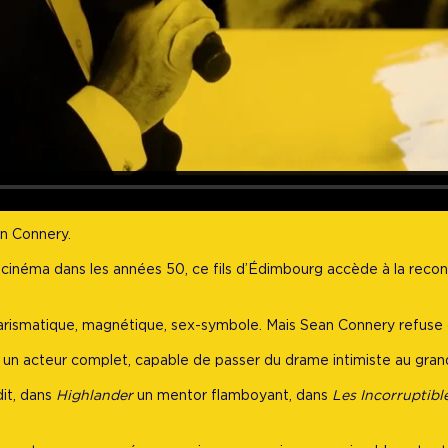
an Connery.
au cinéma dans les années 50, ce fils d’Édimbourg accède à la reco
arismatique, magnétique, sex-symbole. Mais Sean Connery refuse d
e un acteur complet, capable de passer du drame intimiste au gran
dit, dans
Highlander
un mentor flamboyant, dans
Les Incorruptibl