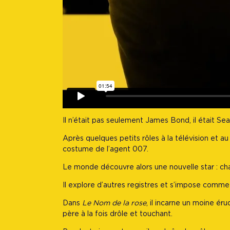
Il n’était pas seulement James Bond, il était Se
Après quelques petits rôles à la télévision et 
costume de l’agent 007.
Le monde découvre alors une nouvelle star : ch
Il explore d’autres registres et s’impose comm
Dans
Le Nom de la rose
, il incarne un moine éru
père à la fois drôle et touchant.