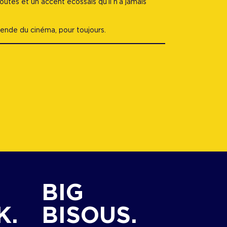
utes et un accent écossais qu’il n’a jamais
égende du cinéma, pour toujours.
BIG
K.
BISOUS.