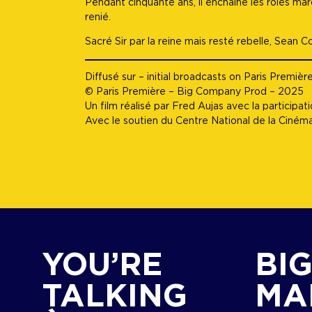
Pendant cinquante ans, il enchaîne les rôles ma
renié.
Sacré Sir par la reine mais resté rebelle, Sean 
Diffusé sur – initial broadcasts on Paris Premièr
© Paris Première – Big Company Prod – 2025
Un film réalisé par Fred Aujas avec la participat
Avec le soutien du Centre National de la Ciném
YOU’RE
BI
TALKING
MA