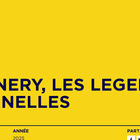
ERY, LES LEG
RNELLES
ANNÉE
PART
2025