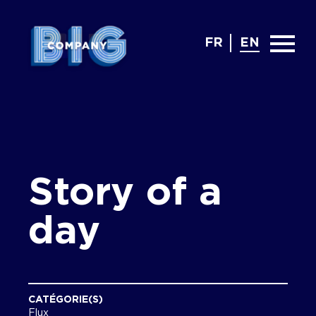
FR
EN
Story of a
day
CATÉGORIE(S)
Flux