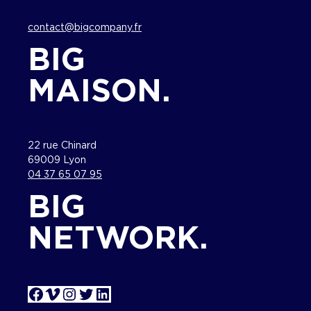
contact@bigcompany.fr
BIG
MAISON.
22 rue Chinard
69009 Lyon
04 37 65 07 95
BIG
NETWORK.
Facebook
Vimeo
Instagram
Twitter
LinkedIn