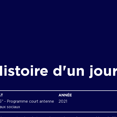
istoire d'un jou
AT
ANNÉE
15'' - Programme court antenne
2021
aux sociaux