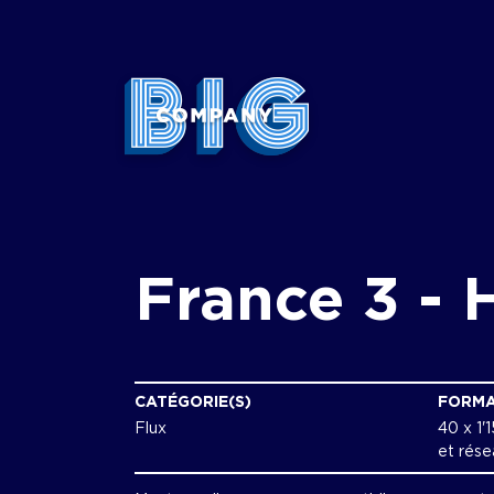
France 3 - H
CATÉGORIE(S)
FORM
Flux
40 x 1'
et rése