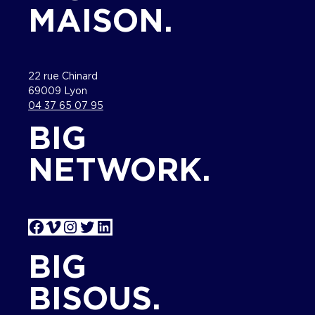
MAISON.
22 rue Chinard
69009 Lyon
04 37 65 07 95
BIG
NETWORK.
Facebook
Vimeo
Instagram
Twitter
LinkedIn
BIG
BISOUS.